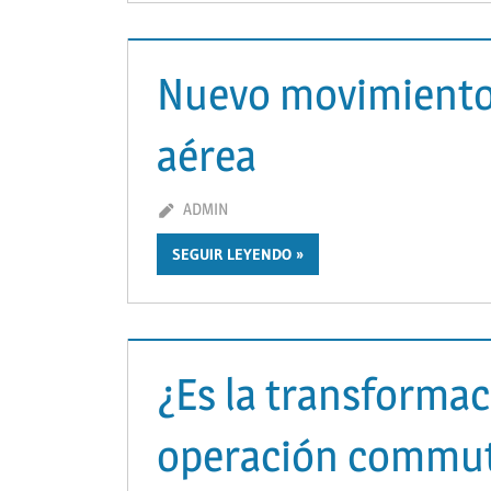
Nuevo movimiento 
aérea
MARZO 12, 2021
ADMIN
SEGUIR LEYENDO
¿Es la transformac
operación commut