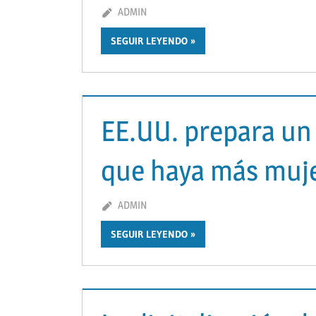
MARZO 3, 2021
ADMIN
SEGUIR LEYENDO
EE.UU. prepara un 
que haya más muj
MARZO 2, 2021
ADMIN
SEGUIR LEYENDO