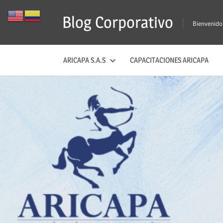
Saltar
Blog Corporativo
al
Bienvenido
contenido
ARICAPA S.A.S
CAPACITACIONES ARICAPA