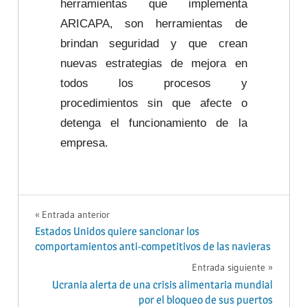
herramientas que implementa
ARICAPA, son herramientas de
brindan seguridad y que crean
nuevas estrategias de mejora en
todos los procesos y
procedimientos sin que afecte o
detenga el funcionamiento de la
empresa.
CADENA DE
CADENA DE
SUMINISTRO
Entrada anterior
SUMINISTRO
Estados Unidos quiere sancionar los
LOGISTICA
comportamientos anti-competitivos de las navieras
LOGÍSTICA
MUJERES
Entrada siguiente
SCM
SCM
Ucrania alerta de una crisis alimentaria mundial
SUPPLY CHAIN
por el bloqueo de sus puertos
SUPPLY