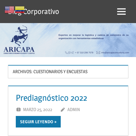
Saltar
Blog Corporativo
al
Menu
contenido
ARCHIVOS:
CUESTIONARIOS Y ENCUESTAS
Prediagnóstico 2022
MARZO 25, 2022
ADMIN
SEGUIR LEYENDO