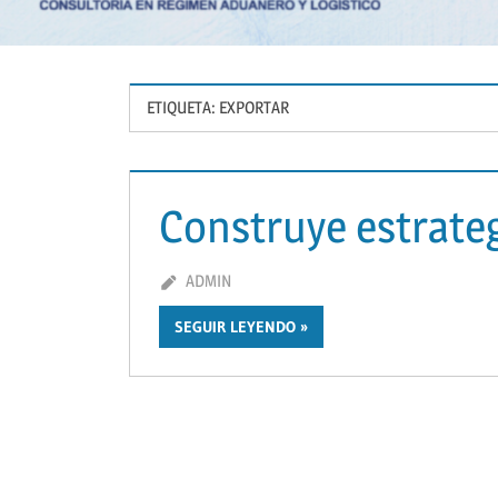
ETIQUETA:
EXPORTAR
Construye estrateg
ABRIL 15, 2019
ADMIN
DEJA UN COMENTARIO
SEGUIR LEYENDO