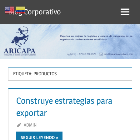
Saltar
Blog Corporativo
al
Menu
contenido
ETIQUETA:
PRODUCTOS
Construye estrategias para
exportar
ABRIL 15, 2019
ADMIN
DEJA UN COMENTARIO
SEGUIR LEYENDO